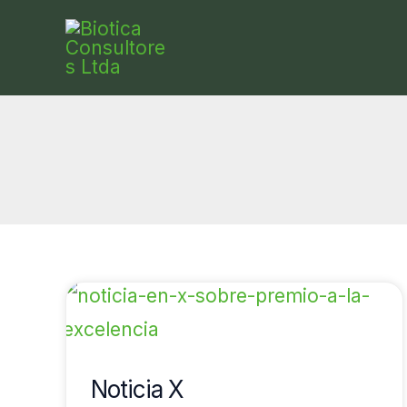
Ir
al
contenido
Noticia
X
Noticia X