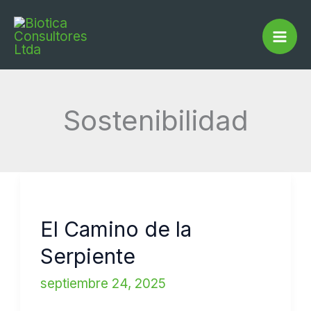
Ir
Buscar...
al
contenido
Sostenibilidad
El
Camino
El Camino de la
de
Serpiente
la
Serpiente
septiembre 24, 2025