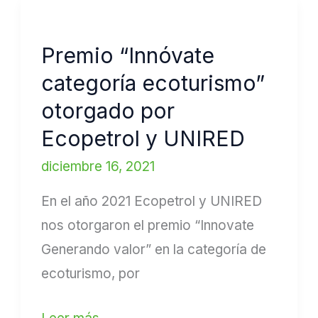
Premio
“Innóvate
Premio “Innóvate
categoría
categoría ecoturismo”
ecoturismo”
otorgado
otorgado por
por
Ecopetrol y UNIRED
Ecopetrol
diciembre 16, 2021
y
En el año 2021 Ecopetrol y UNIRED
UNIRED
nos otorgaron el premio “Innovate
Generando valor” en la categoría de
ecoturismo, por