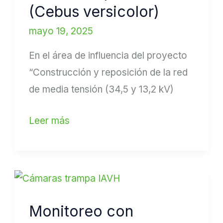
–
(Cebus versicolor)
Mono
mayo 19, 2025
Capuchino
En el área de influencia del proyecto
(Cebus
“Construcción y reposición de la red
versicolor)
de media tensión (34,5 y 13,2 kV)
Leer más
Monitoreo
con
Monitoreo con
cámaras