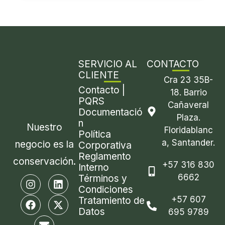
SERVICIO AL
CONTACTO
CLIENTE
Cra 23 35B-
Contacto |
18. Barrio
PQRS
Cañaveral
Documentació
Plaza.
n
Nuestro
Floridablanc
Política
a, Santander.
negocio es la
Corporativa
Reglamento
conservación.
+57 316 830
Interno
6662
I
F
E
L
X
Términos y
n
a
n
i
-
Condiciones
s
c
v
n
t
+57 607
Tratamiento de
t
e
e
k
w
Datos
695 9789
a
b
l
e
i