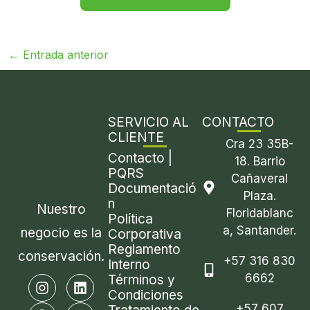
←
Entrada anterior
SERVICIO AL
CONTACTO
CLIENTE
Cra 23 35B-
Contacto |
18. Barrio
PQRS
Cañaveral
Documentació
Plaza.
n
Nuestro
Floridablanc
Política
a, Santander.
negocio es la
Corporativa
Reglamento
conservación.
+57 316 830
Interno
6662
I
F
E
L
X
Términos y
n
a
n
i
-
Condiciones
s
c
v
n
t
+57 607