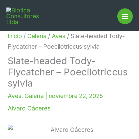
Ir
Buscar...
al
contenido
Inicio
/
Galería
/
Aves
/
Slate-headed Tody-
Flycatcher – Poecilotriccus sylvia
Slate-headed Tody-
Flycatcher – Poecilotriccus
sylvia
Aves
,
Galería
|
noviembre 22, 2025
Alvaro Cáceres