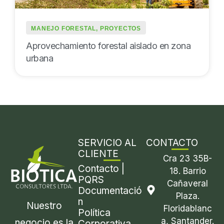
MANEJO FORESTAL
,
PROYECTOS
Aprovechamiento forestal aislado en zona
urbana
SERVICIO AL
CONTACTO
CLIENTE
Cra 23 35B-
Contacto |
18. Barrio
PQRS
Cañaveral
Documentació
Plaza.
n
Nuestro
Floridablanc
Política
a, Santander.
negocio es la
Corporativa