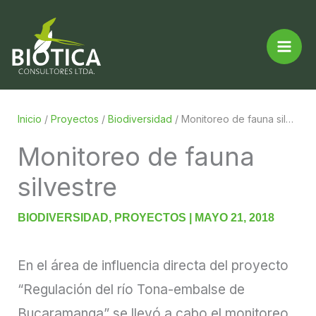
Ir
al
contenido
Inicio
/
Proyectos
/
Biodiversidad
/
Monitoreo de fauna silvestre
Monitoreo de fauna
silvestre
BIODIVERSIDAD
,
PROYECTOS
|
MAYO 21, 2018
En el área de influencia directa del proyecto
“Regulación del río Tona-embalse de
Bucaramanga” se llevó a cabo el monitoreo