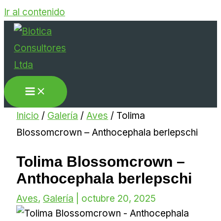
Ir al contenido
Inicio
/
Galería
/
Aves
/
Tolima
Blossomcrown – Anthocephala berlepschi
Tolima Blossomcrown –
Anthocephala berlepschi
Aves
,
Galería
|
octubre 20, 2025