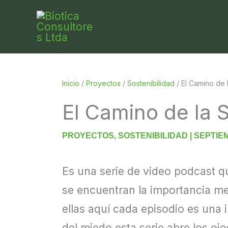
Ir
al
contenido
Inicio
/
Proyectos
/
Sostenibilidad
/
El Camino de 
El Camino de la 
PROYECTOS
,
SOSTENIBILIDAD
|
SEPTIEM
Es una serie de video podcast q
se encuentran la importancia med
ellas aquí cada episodio es una 
del miedo esta serie abre los oj