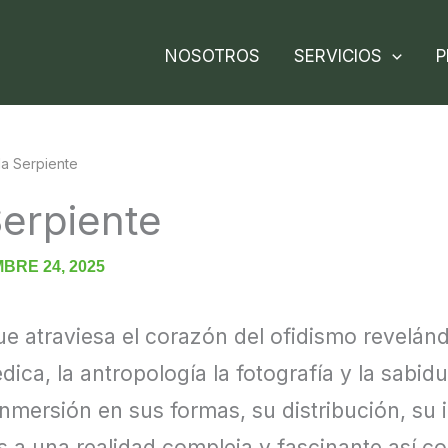
NOSOTROS
SERVICIOS
P
la Serpiente
Serpiente
BRE 24, 2025
ue atraviesa el corazón del ofidismo revelán
ica, la antropología la fotografía y la sabi
inmersión en sus formas, su distribución, su 
os a una realidad compleja y fascinante así c