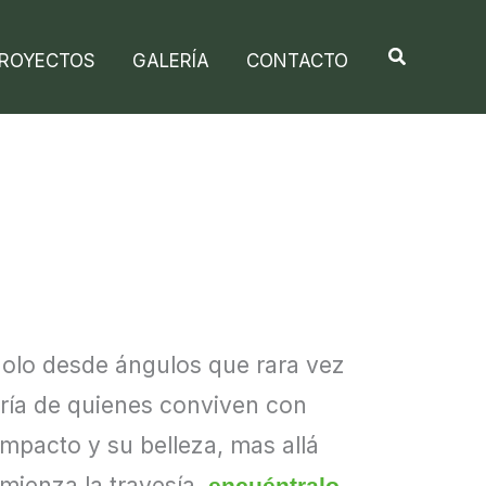
ROYECTOS
GALERÍA
CONTACTO
dolo desde ángulos que rara vez
duría de quienes conviven con
impacto y su belleza, mas allá
omienza la travesía,
encuéntralo